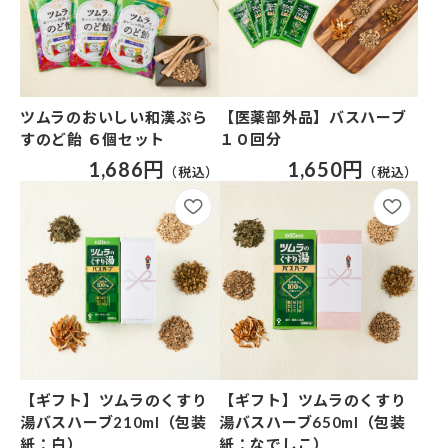
ツムラのおいしい和漢ぷら
【医薬部外品】バスハーブ
すのど飴 ６個セット
１０回分
1,686円
1,650円
【ギフト】ツムラのくすり
【ギフト】ツムラのくすり
湯バスハーブ650ml（包装
湯バスハーブ210ml（包装
紙：なでしこ）
紙：白）